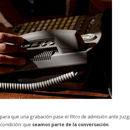
s para que una grabación pase el filtro de admisión ante Juz
 condición: que
seamos parte de la conversación
.