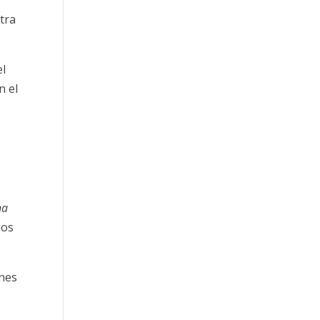
tra
el
n el
na
dos
ones