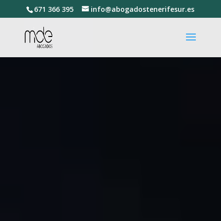
671 366 395
info@abogadostenerifesur.es